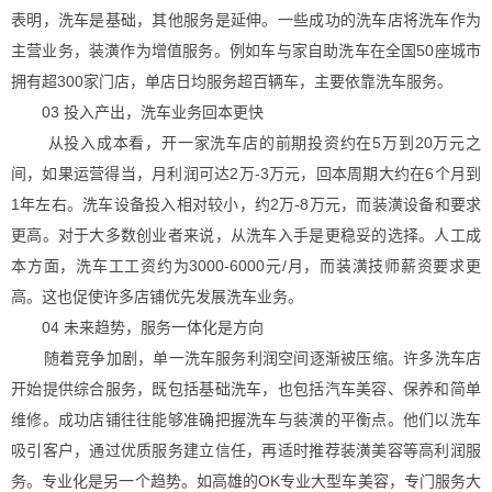
表明，洗车是基础，其他服务是延伸。一些成功的洗车店将洗车作为
主营业务，装潢作为增值服务。例如车与家自助洗车在全国50座城市
拥有超300家门店，单店日均服务超百辆车，主要依靠洗车服务。
03 投入产出，洗车业务回本更快
从投入成本看，开一家洗车店的前期投资约在5万到20万元之
间，如果运营得当，月利润可达2万-3万元，回本周期大约在6个月到
1年左右。洗车设备投入相对较小，约2万-8万元，而装潢设备和要求
更高。对于大多数创业者来说，从洗车入手是更稳妥的选择。人工成
本方面，洗车工工资约为3000-6000元/月，而装潢技师薪资要求更
高。这也促使许多店铺优先发展洗车业务。
04 未来趋势，服务一体化是方向
随着竞争加剧，单一洗车服务利润空间逐渐被压缩。许多洗车店
开始提供综合服务，既包括基础洗车，也包括汽车美容、保养和简单
维修。成功店铺往往能够准确把握洗车与装潢的平衡点。他们以洗车
吸引客户，通过优质服务建立信任，再适时推荐装潢美容等高利润服
务。专业化是另一个趋势。如高雄的OK专业大型车美容，专门服务大